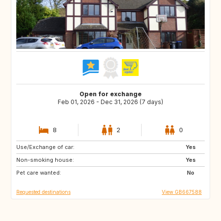
Open for exchange
Feb 01, 2026 - Dec 31, 2026 (7 days)
8
2
0
Use/Exchange of car:
DK
SE
Yes
Non-smoking house:
NL
FI
Yes
Pet care wanted:
IE
PL
No
Requested destinations
View GB667588