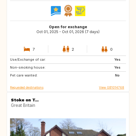
Open for exchange
Oct 01, 2025 - Oct 01, 2026 (7 days)
7
2
0
Use/Exchange of car:
DE
Yes
Non-smoking house:
Yes
Pet care wanted:
No
Requested destinations
View GB1014768
Stoke on T...
Great Britain