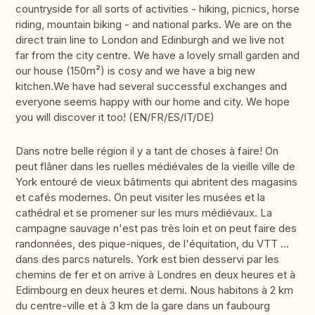
countryside for all sorts of activities - hiking, picnics, horse
riding, mountain biking - and national parks. We are on the
direct train line to London and Edinburgh and we live not
far from the city centre. We have a lovely small garden and
our house (150m²) is cosy and we have a big new
kitchen.We have had several successful exchanges and
everyone seems happy with our home and city. We hope
you will discover it too! (EN/FR/ES/IT/DE)
Dans notre belle région il y a tant de choses à faire! On
peut flâner dans les ruelles médiévales de la vieille ville de
York entouré de vieux bâtiments qui abritent des magasins
et cafés modernes. On peut visiter les musées et la
cathédral et se promener sur les murs médiévaux. La
campagne sauvage n'est pas très loin et on peut faire des
randonnées, des pique-niques, de l'équitation, du VTT ...
dans des parcs naturels. York est bien desservi par les
chemins de fer et on arrive à Londres en deux heures et à
Edimbourg en deux heures et demi. Nous habitons à 2 km
du centre-ville et à 3 km de la gare dans un faubourg