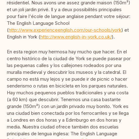
résidentiel. Nous avons une assez grande maison (150m²)
et un joli jardin privé. Il y a deux possibilités principales
pour faire l'école de langue anglaise pendant votre séjour:
The English Language School
(
http://www.experienceenglish.com/our-schools/york
) et
English in York (
http://www.english-in-york.co.uk/
).
En esta region muy hermosa hay mucho que hacer. En el
centro histórico de la ciudad de York se puede pasear por
las pequenas calles y los callejones rodeados por una
muralla medieval y descubrir los museos y la catedral. El
campo no está muy lejos y se puede ir de picnic o hacer
senderismo o rutas en bicicleta en los parques naturales.
Hay muchos pequenos pueblos tradicionales y una costa
(a 60 km) que descubrir. Tenemos una casa bastante
grande (150m²) con un jardín privado muy bonito. York es
una ciudad bien conectada por los ferrocarriles y se llega
a Londres en dos horas y a Edimburgo en dos horas y
media. Nuestra ciudad ofrece también dos escuelas
principales de lengua inglesa: The English Language