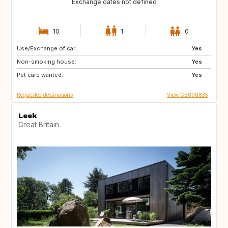
Exchange dates not defined
10
1
0
Use/Exchange of car:
CA12
GB
Yes
Non-smoking house:
GB
GB
Yes
Pet care wanted:
CA
CZ
Yes
Requested destinations
View GB898835
Leek
Great Britain