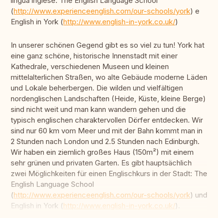
lingua inglese: The English Language School
(
http://www.experienceenglish.com/our-schools/york
) e
English in York (
http://www.english-in-york.co.uk/
)
In unserer schönen Gegend gibt es so viel zu tun! York hat
eine ganz schöne, historische Innenstadt mit einer
Kathedrale, verschiedenen Museen und kleinen
mittelalterlichen Straßen, wo alte Gebäude moderne Läden
und Lokale beherbergen. Die wilden und vielfältigen
nordenglischen Landschaften (Heide, Küste, kleine Berge)
sind nicht weit und man kann wandern gehen und die
typisch englischen charaktervollen Dörfer entdecken. Wir
sind nur 60 km vom Meer und mit der Bahn kommt man in
2 Stunden nach London und 2.5 Stunden nach Edinburgh.
Wir haben ein ziemlich großes Haus (150m²) mit einem
sehr grünen und privaten Garten. Es gibt hauptsächlich
zwei Möglichkeiten für einen Englischkurs in der Stadt: The
English Language School
(
http://www.experienceenglish.com/our-schools/york
) und
English in York (
http://www.english-in-york.co.uk/
).