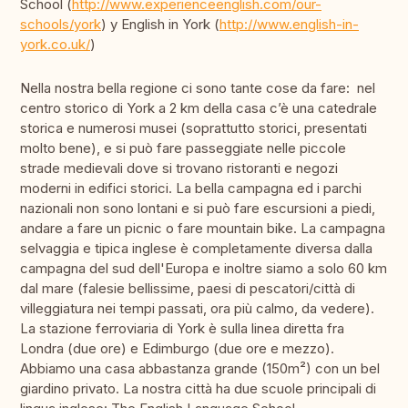
School (
http://www.experienceenglish.com/our-
schools/york
) y English in York (
http://www.english-in-
york.co.uk/
)
Nella nostra bella regione ci sono tante cose da fare: nel
centro storico di York a 2 km della casa c’è una catedrale
storica e numerosi musei (soprattutto storici, presentati
molto bene), e si può fare passeggiate nelle piccole
strade medievali dove si trovano ristoranti e negozi
moderni in edifici storici. La bella campagna ed i parchi
nazionali non sono lontani e si può fare escursioni a piedi,
andare a fare un picnic o fare mountain bike. La campagna
selvaggia e tipica inglese è completamente diversa dalla
campagna del sud dell'Europa e inoltre siamo a solo 60 km
dal mare (falesie bellissime, paesi di pescatori/città di
villeggiatura nei tempi passati, ora più calmo, da vedere).
La stazione ferroviaria di York è sulla linea diretta fra
Londra (due ore) e Edimburgo (due ore e mezzo).
Abbiamo una casa abbastanza grande (150m²) con un bel
giardino privato. La nostra città ha due scuole principali di