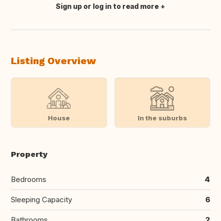
Sign up or log in to read more
Translate this
Listing Overview
House
In the suburbs
Property
Bedrooms
4
Sleeping Capacity
6
Bathrooms
2