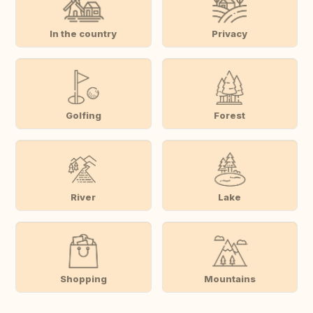
In the country
Privacy
Golfing
Forest
River
Lake
Shopping
Mountains