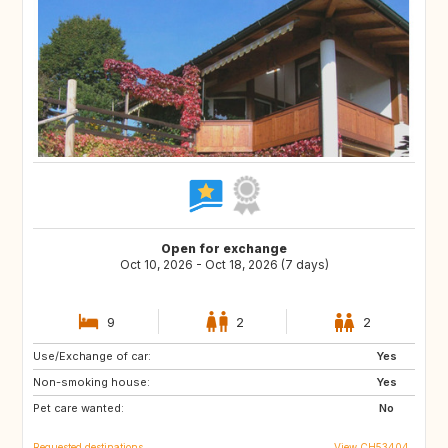
Open for exchange
Oct 10, 2026 - Oct 18, 2026 (7 days)
9
2
2
Use/Exchange of car:
SE
FI
Yes
Non-smoking house:
NO
NL
Yes
Pet care wanted:
BE
DK
No
Requested destinations
View CH53404