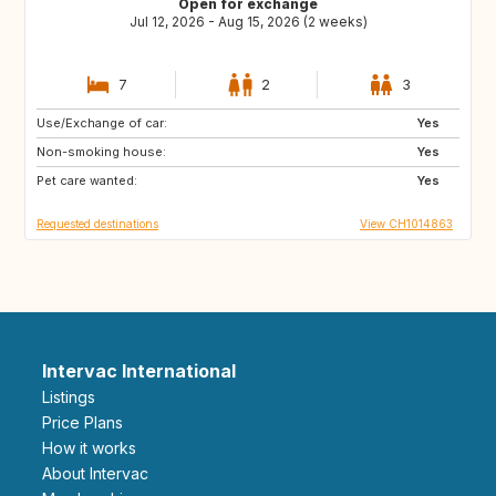
Open for exchange
Jul 12, 2026 - Aug 15, 2026 (2 weeks)
7
2
3
Use/Exchange of car:
US
NL
Yes
Non-smoking house:
DE
DE
Yes
Pet care wanted:
DK
IT
Yes
Requested destinations
View CH1014863
Intervac International
Listings
Price Plans
How it works
About Intervac