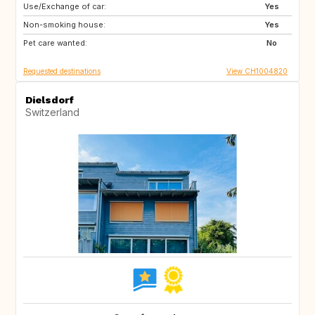
Use/Exchange of car:
MA
ES
Yes
Non-smoking house:
ES
NO
Yes
Pet care wanted:
FI
SE
No
Requested destinations
View CH1004820
Dielsdorf
Switzerland