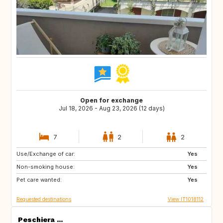
Open for exchange
Jul 18, 2026 - Aug 23, 2026 (12 days)
7
2
2
Use/Exchange of car:
IS
FI
Yes
Non-smoking house:
SE
NO
Yes
Pet care wanted:
AT
FR
Yes
Requested destinations
View IT1018112
Peschiera ...