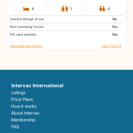
6
1
0
Use/Exchange of car:
3741
No
Non-smoking house:
Yes
Pet care wanted:
Yes
Requested destinations
View IT56379
Intervac International
Listings
Price Plans
How it works
About Intervac
Membership
FAQ