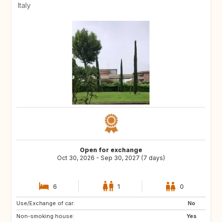
Italy
Open for exchange
Oct 30, 2026 - Sep 30, 2027 (7 days)
6
1
0
Use/Exchange of car:
FR
US
No
Non-smoking house:
IE
Yes