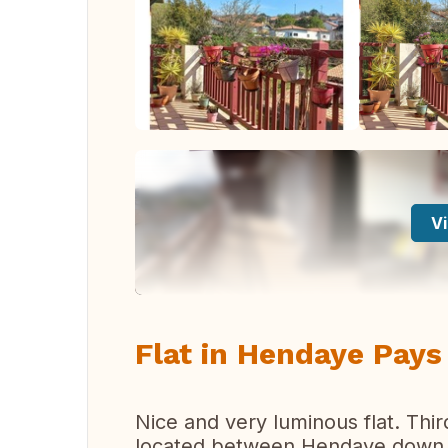
Vi
Flat in Hendaye Pay
Nice and very luminous flat. Third
located between Hendaye down 