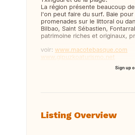
La région présente beaucoup de po
l'on peut faire du surf. Baie pou
promenades sur le littoral ou da
Bilbao, Saint Sébastien, Fontarr
patrimoine riches et originaux, p
voir:
www.macotebasque.com
www.gipuzkoaturismo.net
Sign up o
Translate this
Listing Overview