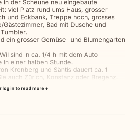
ie in der Scheune neu eingebaute
: viel Platz rund ums Haus, grosser
ch und Eckbank, Treppe hoch, grosses
o/Gästezimmer, Bad mit Dusche und
Tumbler.
und ein grosser Gemüse- und Blumengarten
Wil sind in ca. 1/4 h mit dem Auto
 in einer halben Stunde.
von Kronberg und Säntis dauert ca. 1
 Sie auch Zürich, Konstanz oder Bregenz.
r log in to read more