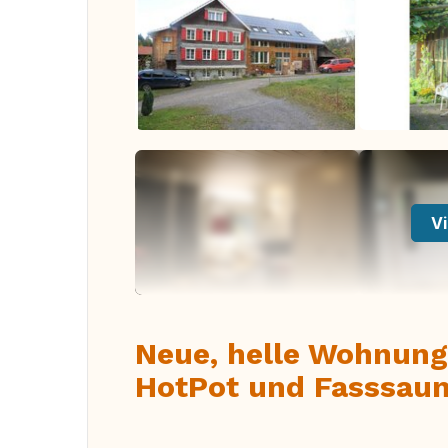
Vi
Neue, helle Wohnung
HotPot und Fasssauna