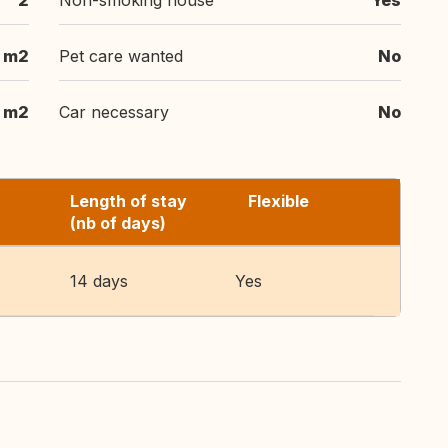
2
Non-smoking house
Yes
 m2
Pet care wanted
No
 m2
Car necessary
No
Length of stay
Flexible
(nb of days)
14 days
Yes