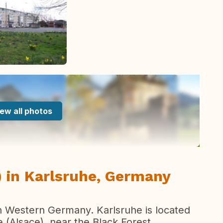
ew all photos
 in Karlsruhe, Germany
th Western Germany. Karlsruhe is located
e (Alsace), near the Black Forest