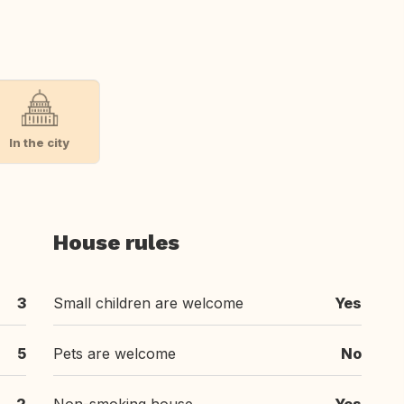
In the city
House rules
3
Small children are welcome
Yes
5
Pets are welcome
No