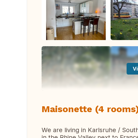
Vi
Maisonette (4 rooms)
We are living in Karlsruhe / Sou
in the Rhine Valley next to Franc