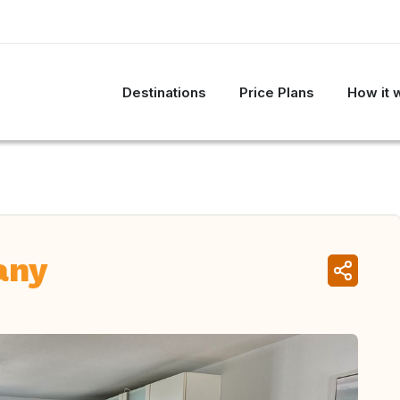
Destinations
Price Plans
How it 
any